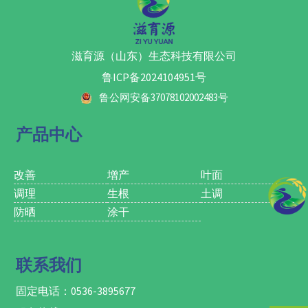
3. 果树区月子肥，不仅滋育树
定性、促进根系生长和伸长、促
时也补充碳元素，更加适合温室
势，防止来年果实裂果、水心、
进早熟和改善果实品质；
大棚作物，使作物更加健壮。应
苦痘等一系列问题，还可以防止
5、着色好,提高果实硬度，增加
需补钙，防裂果、防空洞果、防
果树“大小年”等；
果实表光，延长货架期或贮存
脐腐、增产提质增收、延长贮藏
滋育源（山东）生态科技有限公司
4. 可以喷涂树干，对于南方作物
期。
期
树干青苔问题有控制效果；
鲁ICP备2024104951号
5. 提高单果重及果实含糖量，不
仅可以提高座果率还可以促进果
鲁公网安备37078102002483号
实提前转色成熟，提升产量；
6. 提高果实表皮硬度，延长贮藏
产品中心
期，避免运输途中及货架期的水
分流失造成的经济损失；
7. 提亮果面，促进果实表面蜡质
层生成，避免工业蜡对人体造成
改善
增产
叶面
的健康隐患；
调理
生根
土调
8. 对于蔬菜类，防空洞果、裂
防晒
涂干
果，提升单果重和果型，对于叶
菜类，提高叶片厚度，使叶片厚
亮绿，提高亩产值；
9. 多年生花卉类生根壮苗，减少
联系我们
病虫害发生率，促进花卉着色及
延长观赏期；
固定电话：0536-3895677
10. 适用于药材类及块根块茎类
提质增产。