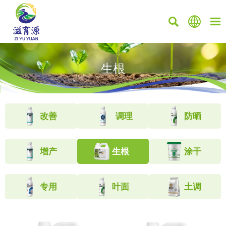



生根
改善
调理
防晒
增产
生根
涂干
专用
叶面
土调