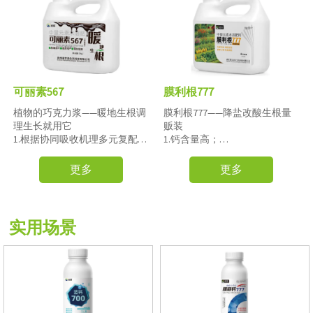
可丽素567
膜利根777
植物的巧克力浆——暖地生根调
膜利根777——降盐改酸生根量
理生长就用它
贩装
1.根据协同吸收机理多元复配配
1.钙含量高；
方，提升地温；
2. 解决发根难、根系不发达、
2. 生根，促根，连续使用三
侧根少、毛细根少等一系列根
更多
更多
次，解决发根难、根系不发
部问题；
达、侧根少、毛细根少等一系
3. 提高单果重及果实含糖量，
列根部问题；
可以提高座果率还可以促进果
3. 果树区月子肥，不仅滋育树
实提前转色成熟，提升产量；
实用场景
势，防止来年果实裂果、水
4. 提高果实表皮硬度，延长贮
心、苦痘等一系列问题，还可
藏期，避免运输途中及货架期
以防止果树“大小年”等；
的水分流失造成的经济损失；
4. 可以喷涂树干，对于南方作
5. 提亮果面，促进果实表面蜡
物树干青苔问题有控制效果；
质层生成，避免工业蜡对人体
5. 提高单果重及果实含糖量，
造成的健康隐患，；
不仅可以提高座果率还可以促
6. 对于蔬菜类，防空洞果、裂