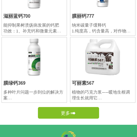
进果实提前转色成熟，提升产
果，提升单果重和果型，对于
量；
叶菜类，提高叶片厚度，使叶
滋丽蓝钙700
膜丽钙777
6. 提高果实表皮硬度，延长贮
片厚亮绿，提高亩产值；
藏期，避免运输途中及货架期
7. 多年生花卉类生根壮苗，减
能抑制果树溃疡病发展的钙肥
纳米碳量子缓释钙
的水分流失造成的经济损失；
少病虫害发生率，促进花卉着
功效：1、补充钙和微量元素，
1.纯度高，钙含量高，对作物安
7. 提亮果面，促进果实表面蜡
色及延长观赏期；
作物健壮，提高产量，提升品
全，可用于飞机飞防；
质层生成，避免工业蜡对人体
8. 药材类及块根块茎类提质增
质，抗病抗逆能力增强；
2.采用悬浮肥生产工艺，不易出
造成的健康隐患；
产适用。
2、富含纳米铜，铜是多种氧化
现分层、沉降、品质改变等问
8. 对于蔬菜类，防空洞果、裂
酶的构成成分，参与植物体内氧
题；
果，提升单果重和果型，对于
化还原反应和呼吸作用。在植物
3.混配性好，可与强酸弱碱性农
叶菜类，提高叶片厚度，使叶
体内还含有铜蛋白(即蓝蛋白)，
药肥料混用，尤其可以和磷酸二
片厚亮绿，提高亩产值；
它存在于叶绿体中的质体蓝素
氢钾等肥料混用，不会产生拮
9. 多年生花卉类生根壮苗，减
中，影响光合作用。另外铜离子
抗；
少病虫害发生率，促进花卉着
膜绿钙369
可丽素567
能使叶绿素保持稳定，也可增强
4.本品微粒一次粒径小于100纳
色及延长观赏期；
植株对真菌病害的抵抗力。并且
米，可以直接通过气孔(20微米)
多种叶片问题一步到位的解决方
植物的巧克力浆——暖地生根调
10. 适用于药材类及块根块茎类
产品富含纳米碳量子缓释钙，预
被吸收，吸收利用率高；
案
理生长就用它
提质增产。
防各种作物的日灼，卷叶、脐腐
5.本品分子态粒径被吸收后，不
※黄叶转绿
1.根据协同吸收机理多元复配配
病、苦痘病、烧心、水心等生理
会固化，可以移动，适合叶面喷
※延长贮存
方，提升地温；
性钙缺乏症状。
施、土壤冲施滴灌；
更多

※预防裂果
2. 生根，促根，连续使用三次，
3、提高果树抗病能力、 改善果
6.本品在植物体内缓慢分解为钙
※预防日灼
解决发根难、根系不发达、侧根
实品质、预防果实裂果、防治果
离子和二氧化碳，属于缓释钙
叶片厚、亮、绿
少、毛细根少等一系列根部问
树病虫害；
肥，持续释放钙源；二氧化碳直
题；
4、促进植物细胞壁的形成和稳
接被作物光合作用利用，补钙同