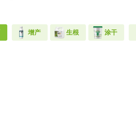
晒
增产
生根
涂干