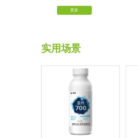
果
更多
2、本产品是一种有机皮膜保护剂，使
用后在果实表面形成天然保护膜，预防
日灼，气灼，避免果面受伤；
3、产品通过叶面喷施，实现为果实高
效补钙、提高果实品质、增加果实硬
实用场景
度，有效延长果实存放时间。
4、A款——速效补钙，防淋洗功能超
强，特别适合初期结果时使用，可减少
使用次数
B款——补钙+中效防淋洗，适合中后期
结果期，在果实采摘的时候不会造成果
面污染
C款——增加果面亮度和卖相，易淋
洗，适合后期结果期使用，防止污染果
面造成的难清洗，但是速效成亮膜，让
采摘果果面亮度增加，还可以防止水分
蒸发及萎蔫造成的重量减轻。